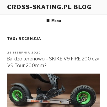
Przeskocz
CROSS-SKATING.PL BLOG
do
treści
Menu
TAG:
RECENZJA
OPUBLIKOWANE
25 SIERPNIA 2020
W
Bardzo terenowo – SKIKE V9 FIRE 200 czy
V9 Tour 200mm?