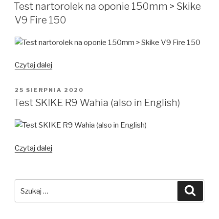
W
SKIKE
Test nartorolek na oponie 150mm > Skike
V9
V9 Fire 150
FIRE
200
czy
V9
Test
Czytaj dalej
Tour
nartorolek
200mm?
na
OPUBLIKOWANE
25 SIERPNIA 2020
W
oponie
Test SKIKE R9 Wahia (also in English)
150mm
>
Skike
V9
Test
Czytaj dalej
Fire
SKIKE
150
R9
Wahia
Szukaj:
Szuka
(also
in
English)