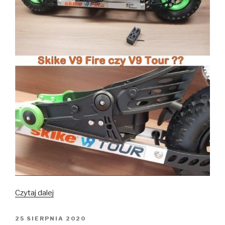
Bardzo
Czytaj dalej
terenowo
–
OPUBLIKOWANE
25 SIERPNIA 2020